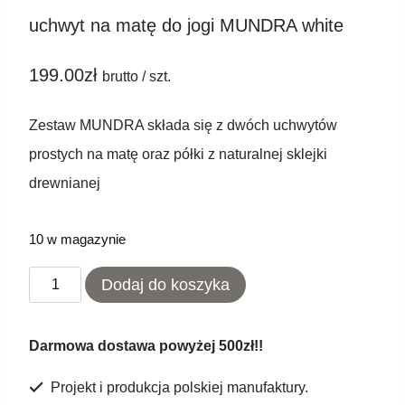
uchwyt na matę do jogi MUNDRA white
199.00
zł
brutto / szt.
Zestaw MUNDRA składa się z dwóch uchwytów
prostych na matę oraz półki z naturalnej sklejki
drewnianej
10 w magazynie
ilość
Dodaj do koszyka
uchwyt
na
Darmowa dostawa powyżej 500zł!!
matę
Projekt i produkcja polskiej manufaktury.
do