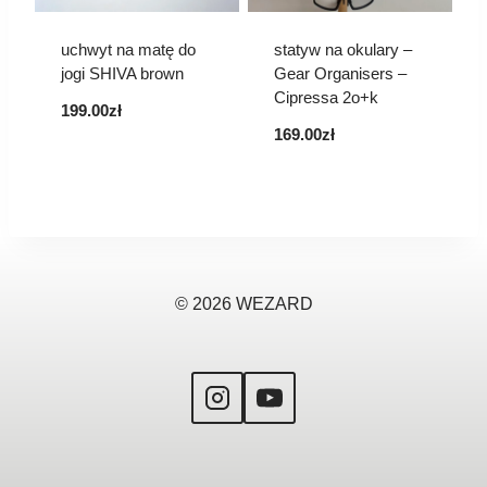
uchwyt na matę do
statyw na okulary –
jogi SHIVA brown
Gear Organisers –
Cipressa 2o+k
199.00
zł
169.00
zł
© 2026 WEZARD