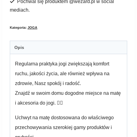
Pochwal się produktem @wezard.pl w social
SHIVA
mediach.
green
Kategoria:
JOGA
Opis
Regularna praktyka jogi zwiększają komfort
ruchu, jakości życia, ale również wpływa na
zdrowie, Nasz spokój i radość.
Znajdź w swoim domu dogodne miejsce na matę
i akcesoria do jogi. 🧘‍♂️
Uchwyt na matę dostosowana do właściwego
przechowywania szerokiej gamy produktów i