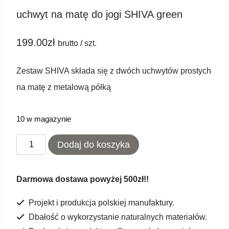
uchwyt na matę do jogi SHIVA green
199.00
zł
brutto / szt.
Zestaw SHIVA składa się z dwóch uchwytów prostych
na matę z metalową półką
10 w magazynie
ilość
Dodaj do koszyka
uchwyt
na
Darmowa dostawa powyżej 500zł!!
matę
Projekt i produkcja polskiej manufaktury.
do
Dbałość o wykorzystanie naturalnych materiałów.
jogi