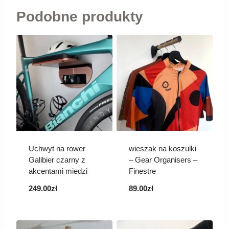
Podobne produkty
Uchwyt na rower
wieszak na koszulki
Galibier czarny z
– Gear Organisers –
akcentami miedzi
Finestre
249.00
zł
89.00
zł