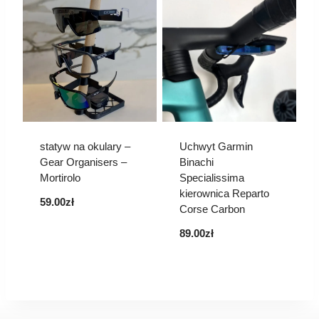
statyw na okulary –
Uchwyt Garmin
Gear Organisers –
Binachi
Mortirolo
Specialissima
kierownica Reparto
59.00
zł
Corse Carbon
89.00
zł