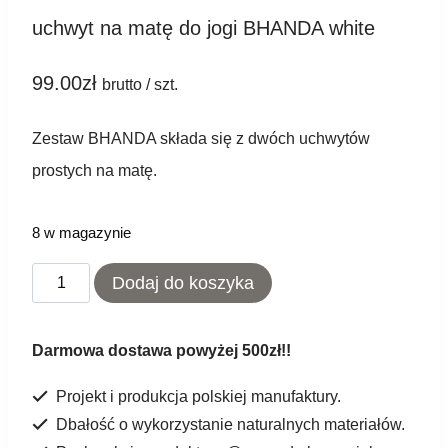
uchwyt na matę do jogi BHANDA white
99.00
zł
brutto / szt.
Zestaw BHANDA składa się z dwóch uchwytów
prostych na matę.
8 w magazynie
ilość
Dodaj do koszyka
uchwyt
na
Darmowa dostawa powyżej 500zł!!
matę
Projekt i produkcja polskiej manufaktury.
do
Dbałość o wykorzystanie naturalnych materiałów.
jogi