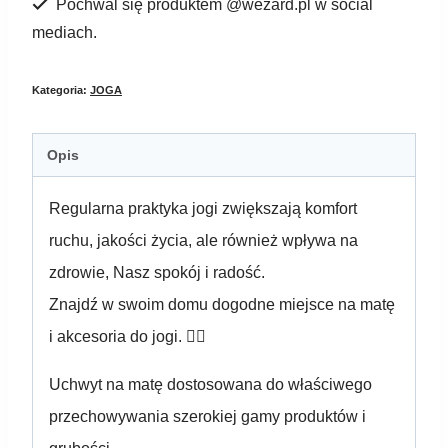
Pochwal się produktem @wezard.pl w social
BHANDA
mediach.
white
Kategoria:
JOGA
Opis
Regularna praktyka jogi zwiększają komfort
ruchu, jakości życia, ale również wpływa na
zdrowie, Nasz spokój i radość.
Znajdź w swoim domu dogodne miejsce na matę
i akcesoria do jogi. 🧘‍♂️
Uchwyt na matę dostosowana do właściwego
przechowywania szerokiej gamy produktów i