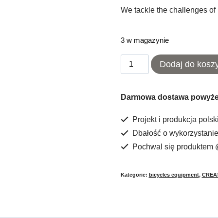
We tackle the challenges of
3 w magazynie
ilość
Dodaj do kosz
Uchwyt
licznik
Darmowa dostawa powyżej
rowerowy
Projekt i produkcja polsk
Garmin/Wahoo
Dbałość o wykorzystanie 
i
Pochwal się produktem @
lampkę
KNOG
Kategorie:
bicycles equipment
,
CREA
plus