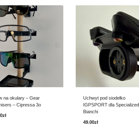
w na okulary – Gear
Uchwyt pod siodełko
isers – Cipressa 3o
IGPSPORT dla Specialized
Bianchi
00
zł
49.00
zł