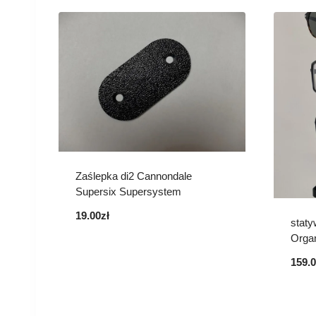
Zaślepka di2 Cannondale
Supersix Supersystem
19.00
zł
staty
Organ
159.