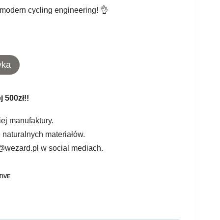
 modern cycling engineering! 👌
yka
 500zł!!
iej manufaktury.
naturalnych materiałów.
wezard.pl w social mediach.
TIVE