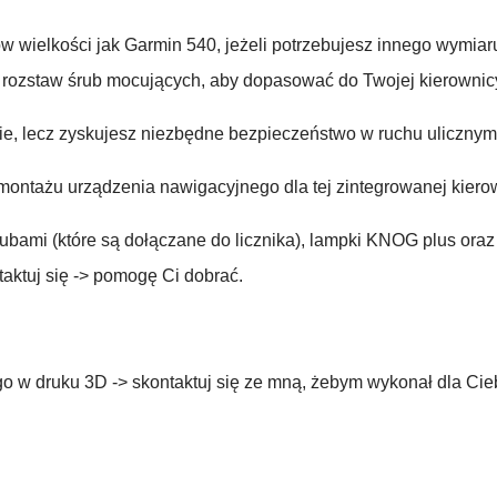
ków wielkości jak Garmin 540, jeżeli potrzebujesz innego wymi
 rozstaw śrub mocujących, aby dopasować do Twojej kierownic
nie, lecz zyskujesz niezbędne bezpieczeństwo w ruchu ulicznym
montażu urządzenia nawigacyjnego dla tej zintegrowanej kiero
ubami (które są dołączane do licznika), lampki KNOG plus or
taktuj się -> pomogę Ci dobrać.
 w druku 3D -> skontaktuj się ze mną, żebym wykonał dla Ciebi