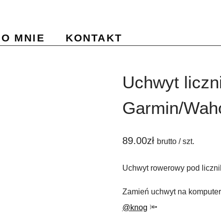
O MNIE
KONTAKT
Uchwyt liczn
Garmin/Waho
89.00
zł
brutto / szt.
Uchwyt rowerowy pod liczn
Zamień uchwyt na komputer
@knog
🔦