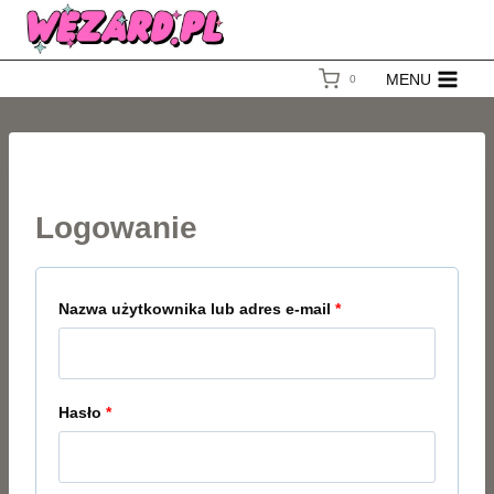
Przejdź
do
MENU
0
treści
Logowanie
W
Nazwa użytkownika lub adres e-mail
*
y
m
W
Hasło
*
a
y
g
m