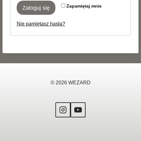
a
Zapamiętaj mnie
Zaloguj się
a
n
g
e
Nie pamiętasz hasła?
a
n
e
© 2026 WEZARD